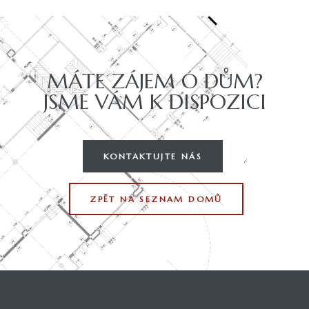
MÁTE ZÁJEM O DŮM?
JSME VÁM K DISPOZICI
KONTAKTUJTE NÁS
ZPĚT NA SEZNAM DOMŮ