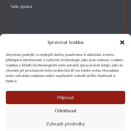
Spravovat Souhlas
SOUHLASÍM SE ZPRACOVÁNÍM OSOBNÍCH ÚDAJŮ
Abychom poskytli co nejlepší služby, používáme k ukládání a/nebo
přístupu k informacím o zařízení, technologie jako jsou soubory cookies.
Souhlas s těmito technologiemi nám umožní zpracovávat údaje, jako je
chování při procházení nebo jedinečná ID na tomto webu. Nesouhlas
nebo odvolání souhlasu může nepříznivě ovlivnit určité vlastnosti a
funkce.
Příjmout
© REZIDENCE NOVÁ BĚLÁ
VŠECHNA PRÁVA VYHRAZENA.
Odmítnout
Zobrazit předvolby