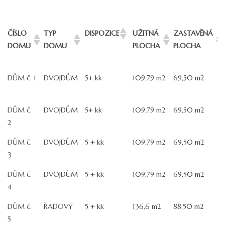
ČÍSLO
TYP
DISPOZICE
UŽITNÁ
ZASTAVĚNÁ
DOMU
DOMU
PLOCHA
PLOCHA
ČÍSLO
TYP
DISPOZICE
UŽITNÁ
ZASTAVĚNÁ
DŮM č. 1
DVOJDŮM
5+ kk
109,79 m2
69,50 m2
DOMU
DOMU
PLOCHA
PLOCHA
DŮM č.
DVOJDŮM
5+ kk
109,79 m2
69,50 m2
2
DŮM č.
DVOJDŮM
5 + kk
109,79 m2
69,50 m2
3
DŮM č.
DVOJDŮM
5 + kk
109,79 m2
69,50 m2
4
DŮM č.
ŘADOVÝ
5 + kk
136,6 m2
88,50 m2
5