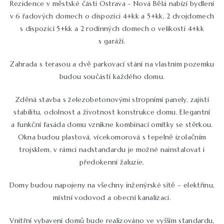
Rezidence v městské části Ostrava – Nová Bělá nabízí bydlení
v 6 řadových domech o dispozici 4+kk a 5+kk, 2 dvojdomech
s dispozicí 5+kk a 2 rodinných domech o velikosti 4+kk
s garáží.
Zahrada s terasou a dvě parkovací stání na vlastním pozemku
budou součástí každého domu.
Zděná stavba s železobetonovými stropními panely, zajistí
stabilitu, odolnost a životnost konstrukce domu. Elegantní
a funkční fasáda domu vznikne kombinací omítky se stěrkou.
Okna budou plastová, vícekomorová s tepelně izolačním
trojsklem, v rámci nadstandardu je možné nainstalovat i
předokenní žaluzie.
Domy budou napojeny na všechny inženýrské sítě – elektřinu,
místní vodovod a obecní kanalizaci.
Vnitřní vybavení domů bude realizováno ve vyšším standardu,